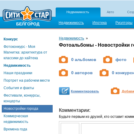
Недвижимость
Авто
Созд
Недвижимость
Ипотека
Риэлторы
БЕЛГОРОД
Недвижимость
»
Конкурс
Фотоальбомы - Новостройки г
Фотоконкурс - Моя
Магнитка: архитектура от
классики до хайтека
0 альбомов
фото
Недвижимость
0 авторов
0 конкурс
Наши праздники
Портрет на рабочем месте
События и факты
Комментировать
Добави
Фестивали, конкурсы,
концерты
Новостройки города
Комментарии:
Коммерческая
Будьте первым из друзей, кто оставит комм
недвижимость
Времена года